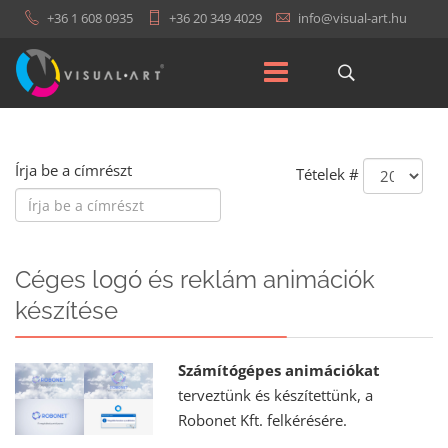
+36 1 608 0935
+36 20 349 4029
Írja be a címrészt
Tételek #
Céges logó és reklám animációk
készítése
Számítógépes animációkat
terveztünk és készítettünk, a
Robonet Kft. felkérésére.