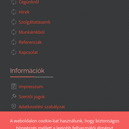
Cégünkről
Hírek
Szolgáltatásaink
Munkáinkból
Referenciák
Kapcsolat
Információk
Impresszum
Szerzői jogok
Adatkezelési szabályzat
Süti (cookie) kezelés
A weboldalon cookie-kat használunk, hogy biztonságos
Oldaltérkép
böngészés mellett a legjobb felhasználói élményt