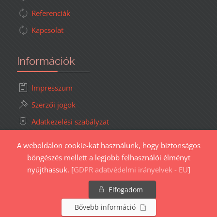
Referenciák
Kapcsolat
Információk
Impresszum
Szerzői jogok
Adatkezelési szabályzat
Süti (cookie) kezelés
A weboldalon cookie-kat használunk, hogy biztonságos
Oldaltérkép
böngészés mellett a legjobb felhasználói élményt
nyújthassuk.
[
GDPR adatvédelmi irányelvek - EU
]
Elfogadom
Copyright © 1999-2026. Visual-Art Studio - Minden jog fenntartva.
Bővebb információ
Web design és fejlesztés:
Visual-Art Studio