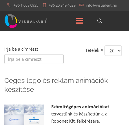
+36 1 608 0935
+36 20 349 4029
Írja be a címrészt
Tételek #
Céges logó és reklám animációk
készítése
Számítógépes animációkat
terveztünk és készítettünk, a
Robonet Kft. felkérésére.