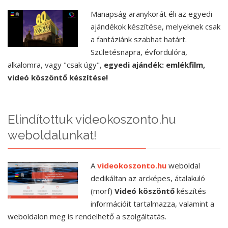
Manapság aranykorát éli az egyedi
ajándékok készítése, melyeknek csak
a fantáziánk szabhat határt.
Születésnapra, évfordulóra,
alkalomra, vagy "csak úgy",
egyedi ajándék: emlékfilm,
videó köszöntő készítése!
Elindítottuk videokoszonto.hu
weboldalunkat!
A
videokoszonto.hu
weboldal
dedikáltan az arcképes, átalakuló
(morf)
Videó köszöntő
készítés
információit tartalmazza, valamint a
weboldalon meg is rendelhető a szolgáltatás.