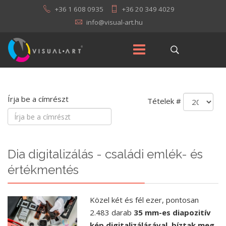
+36 1 608 0935
+36 20 349 4029
Írja be a címrészt
Tételek #
Dia digitalizálás - családi emlék- és
értékmentés
Közel két és fél ezer, pontosan
2.483 darab
35 mm-es diapozitív
kép digitalizálásával, bíztak meg