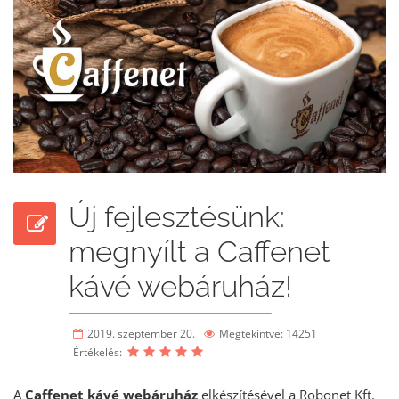
Új fejlesztésünk:
megnyílt a Caffenet
kávé webáruház!
2019. szeptember 20.
Megtekintve: 14251
Értékelés:
A
Caffenet kávé webáruház
elkészítésével a Robonet Kft.