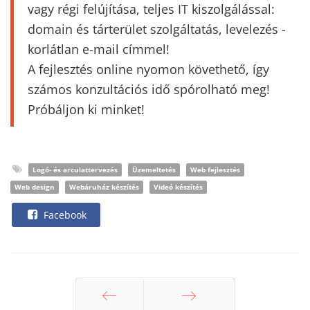
vagy régi felújítása, teljes IT kiszolgálással:
domain és tárterület szolgáltatás, levelezés -
korlátlan e-mail címmel!
A fejlesztés online nyomon követhető, így
számos konzultációs idő spórolható meg!
Próbáljon ki minket!
Logó- és arculattervezés
Üzemeltetés
Web fejlesztés
Web design
Webáruház készítés
Videó készítés
Facebook