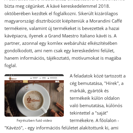
bízta meg cégünket. A kávé kereskedelemmel 2018.
októberében kezdtek el foglalkozni. Sikerült kizárólagos
magyarországi disztribúciót kiépíteniük a Morandini Caffé
termékeire, valamint új termékeket is bevezettek a hazai
kávépiacra, ilyenek a Grand Maestro Italiano kávéi is. A
partner, azonnal egy komlex webáruház elkészítésében
gondolkodott, ami nem csak egy kereskedelmi felület,
hanem információs, tájékoztató, motívumokat is magába
foglal.
A feladatok közé tartozott a
cég bemutatása, "Hírek", a
márkák, gyártók és
termékeik külön oldalon
való bemutatása, különös
tekintettel a "saját"
termékekre. A főolalon -
Fejrészben futó video
"Kávézó", - egy információs felületet alakítottunk ki, ami