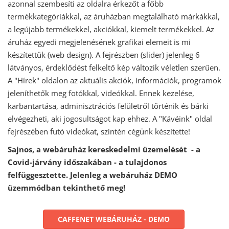
azonnal szembesíti az oldalra érkezőt a főbb
termékkategóriákkal, az áruházban megtalálható márkákkal,
a legújabb termékekkel, akciókkal, kiemelt termékekkel. Az
áruház egyedi megjelenésének grafikai elemeit is mi
készítettük (web design). A fejrészben (slider) jelenleg 6
látványos, érdeklődést felkeltő kép változik véletlen szerűen.
A "Hírek" oldalon az aktuális akciók, információk, programok
jeleníthetők meg fotókkal, videókkal. Ennek kezelése,
karbantartása, adminisztrációs felületről történik és bárki
elvégezheti, aki jogosultságot kap ehhez. A "Kávéink" oldal
fejrészében futó videókat, szintén cégünk készítette!
Sajnos, a webáruház kereskedelmi üzemelését - a
Covid-járvány időszakában - a tulajdonos
felfüggesztette. Jelenleg a webáruház DEMO
üzemmódban tekinthető meg!
CAFFENET WEBÁRUHÁZ - DEMO