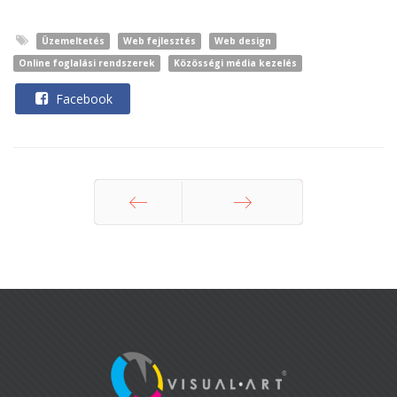
Üzemeltetés
Web fejlesztés
Web design
Online foglalási rendszerek
Közösségi média kezelés
Facebook
Előző
Következő