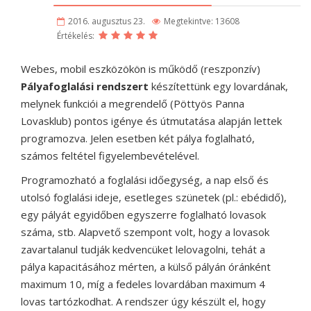
2016. augusztus 23.
Megtekintve: 13608
Értékelés:
Webes, mobil eszközökön is működő (reszponzív)
Pályafoglalási rendszert
készítettünk egy lovardának,
melynek funkciói a megrendelő (Pöttyös Panna
Lovasklub) pontos igénye és útmutatása alapján lettek
programozva. Jelen esetben két pálya foglalható,
számos feltétel figyelembevételével.
Programozható a foglalási időegység, a nap első és
utolsó foglalási ideje, esetleges szünetek (pl.: ebédidő),
egy pályát egyidőben egyszerre foglalható lovasok
száma, stb. Alapvető szempont volt, hogy a lovasok
zavartalanul tudják kedvencüket lelovagolni, tehát a
pálya kapacitásához mérten, a külső pályán óránként
maximum 10, míg a fedeles lovardában maximum 4
lovas tartózkodhat. A rendszer úgy készült el, hogy