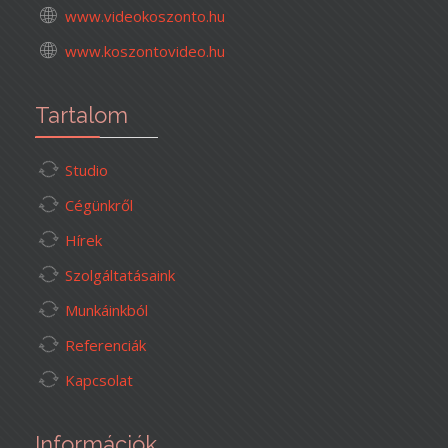
www.videokoszonto.hu
www.koszontovideo.hu
Tartalom
Studio
Cégünkről
Hírek
Szolgáltatásaink
Munkáinkból
Referenciák
Kapcsolat
Információk