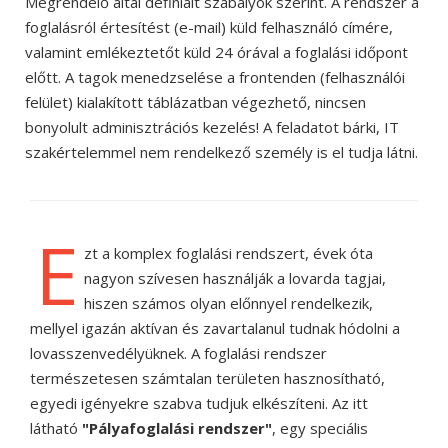
Megrendelő által definiált szabályok szerint. A rendszer a
foglalásról értesítést (e-mail) küld felhasználó címére,
valamint emlékeztetőt küld 24 órával a foglalási időpont
előtt. A tagok menedzselése a frontenden (felhasználói
felület) kialakított táblázatban végezhető, nincsen
bonyolult adminisztrációs kezelés! A feladatot bárki, IT
szakértelemmel nem rendelkező személy is el tudja látni.
E
zt a komplex foglalási rendszert, évek óta
nagyon szívesen használják a lovarda tagjai,
hiszen számos olyan előnnyel rendelkezik,
mellyel igazán aktívan és zavartalanul tudnak hódolni a
lovasszenvedélyüknek. A foglalási rendszer
természetesen számtalan területen hasznosítható,
egyedi igényekre szabva tudjuk elkészíteni. Az itt
látható
"Pályafoglalási rendszer"
, egy speciális